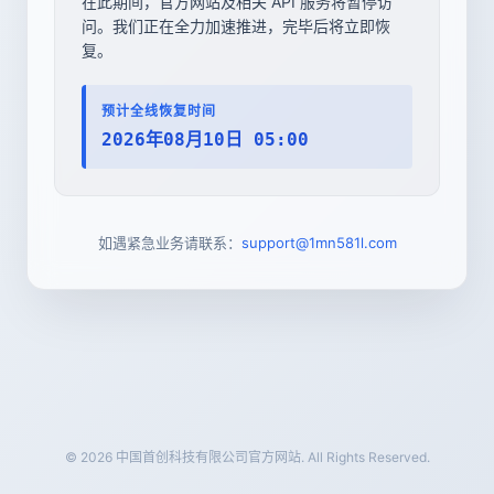
在此期间，官方网站及相关 API 服务将暂停访
问。我们正在全力加速推进，完毕后将立即恢
复。
预计全线恢复时间
2026年08月10日 05:00
如遇紧急业务请联系：
support@1mn581l.com
© 2026 中国首创科技有限公司官方网站. All Rights Reserved.